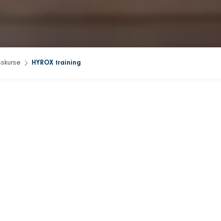
sskurse
HYROX training