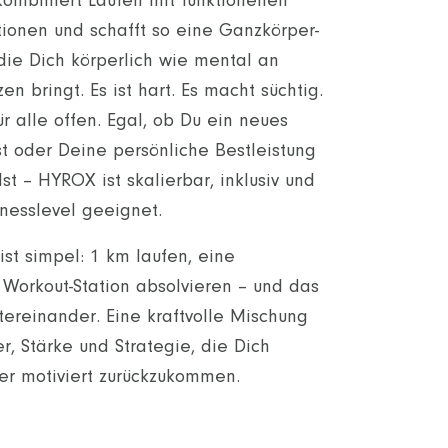
kombiniert Laufen mit funktionellen
tionen und schafft so eine Ganzkörper-
die Dich körperlich wie mental an
n bringt. Es ist hart. Es macht süchtig.
ür alle offen. Egal, ob Du ein neues
st oder Deine persönliche Bestleistung
st – HYROX ist skalierbar, inklusiv und
tnesslevel geeignet.
ist simpel: 1 km laufen, eine
e Workout-Station absolvieren – und das
tereinander. Eine kraftvolle Mischung
r, Stärke und Strategie, die Dich
r motiviert zurückzukommen.