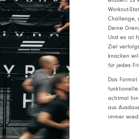
erobert. Es 
Workout-Sta
Challenge, 
Deine Grenze
Und es ist f
Ziel verfolg
knacken will
für jedes Fi
Das Format 
funktionell
achtmal hin
aus Ausdaue
immer wiede