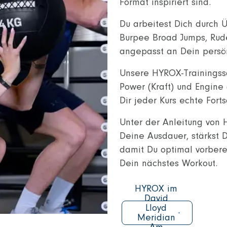
Format inspiriert sind.
Du arbeitest Dich durch 
Burpee Broad Jumps, Rude
angepasst an Dein persön
Unsere HYROX-Trainingssä
Power (Kraft) und Engine 
Dir jeder Kurs echte Forts
Unter der Anleitung von 
Deine Ausdauer, stärkst D
damit Du optimal vorberei
Dein nächstes Workout.
HYROX im
David
Lloyd
Meridian