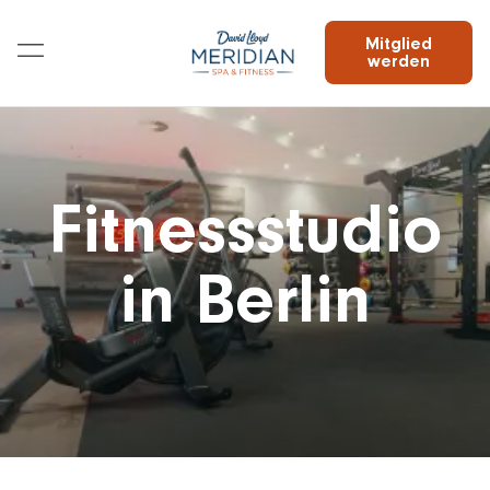
Mitglied
werden
Fitnessstudio
in Berlin